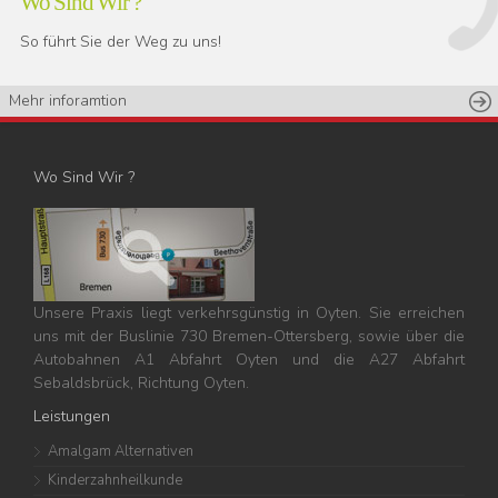
Wo Sind Wir ?
So führt Sie der Weg zu uns!
Mehr inforamtion
Wo Sind Wir ?
Unsere Praxis liegt verkehrsgünstig in Oyten. Sie erreichen
uns mit der Buslinie 730 Bremen-Ottersberg, sowie über die
Autobahnen A1 Abfahrt Oyten und die A27 Abfahrt
Sebaldsbrück, Richtung Oyten.
Leistungen
Amalgam Alternativen
Kinderzahnheilkunde