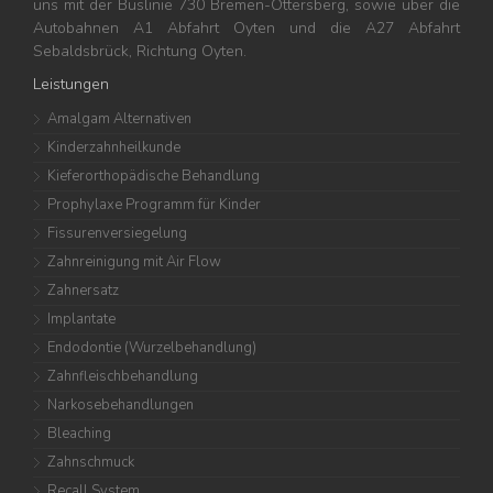
uns mit der Buslinie 730 Bremen-Ottersberg, sowie über die
Autobahnen A1 Abfahrt Oyten und die A27 Abfahrt
Sebaldsbrück, Richtung Oyten.
Leistungen
Amalgam Alternativen
Kinderzahnheilkunde
Kieferorthopädische Behandlung
Prophylaxe Programm für Kinder
Fissurenversiegelung
Zahnreinigung mit Air Flow
Zahnersatz
Implantate
Endodontie (Wurzelbehandlung)
Zahnfleischbehandlung
Narkosebehandlungen
Bleaching
Zahnschmuck
Recall System