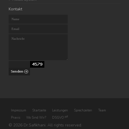
Kontakt
Impressum
Startseite
Leistungen
Sprechzeiten
Team
pdf
Praxis
Wo Sind Wir?
DSGVO
©
2026
Dr.Safikhani. All rights reserved.